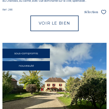
du Charolais, au calme, avec vue dominante sur la ville, splendide...
Réf : 293
Sélection
Sél
VOIR LE BIEN
sous-compromis
nouveauté