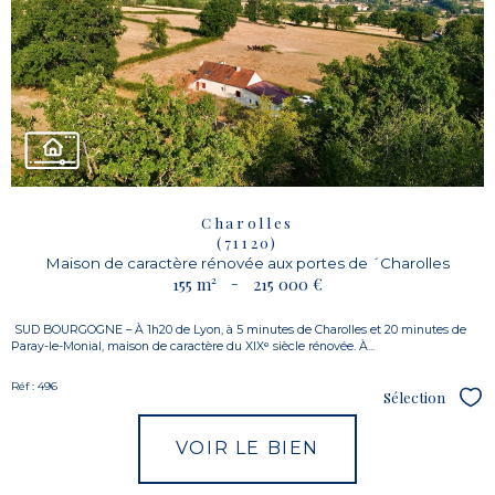
Charolles
(71120)
Maison de caractère rénovée aux portes de ´Charolles
155 m²
-
215 000 €
SUD BOURGOGNE – À 1h20 de Lyon, à 5 minutes de Charolles et 20 minutes de
Paray-le-Monial, maison de caractère du XIXᵉ siècle rénovée. À...
Réf : 496
Sélection
Sél
VOIR LE BIEN