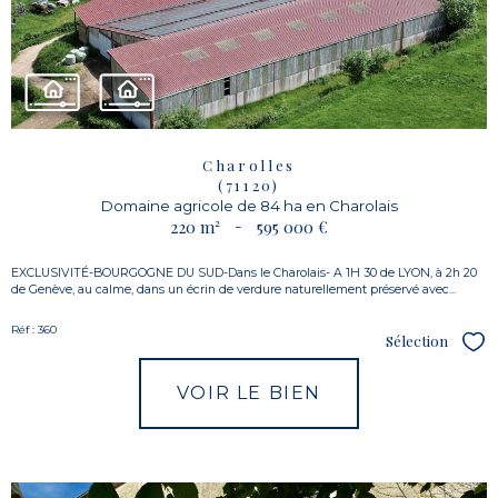
Charolles
(71120)
Domaine agricole de 84 ha en Charolais
220 m²
-
595 000 €
EXCLUSIVITÉ-BOURGOGNE DU SUD-Dans le Charolais- A 1H 30 de LYON, à 2h 20
de Genève, au calme, dans un écrin de verdure naturellement préservé avec...
Réf : 360
Sélection
Sél
VOIR LE BIEN