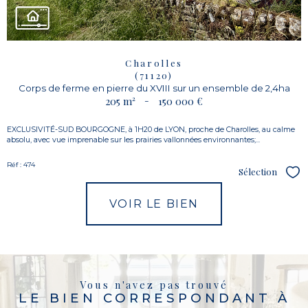
Charolles
(71120)
Corps de ferme en pierre du XVIII sur un ensemble de 2,4ha
205 m²
-
150 000 €
EXCLUSIVITÉ-SUD BOURGOGNE, à 1H20 de LYON, proche de Charolles, au calme
absolu, avec vue imprenable sur les prairies vallonnées environnantes;...
Réf : 474
Sélection
Sél
VOIR LE BIEN
Vous n'avez pas trouvé
LE BIEN CORRESPONDANT À