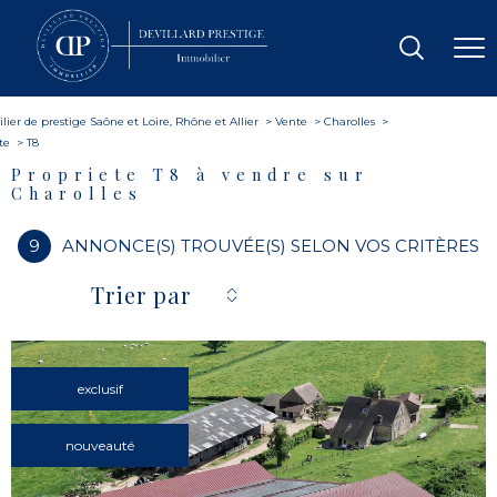
ier de prestige Saône et Loire, Rhône et Allier
Vente
Charolles
te
T8
Propriete T8 à vendre sur
Charolles
9
ANNONCE(S) TROUVÉE(S) SELON VOS CRITÈRES
Trier par
exclusif
nouveauté