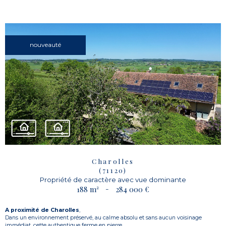
nouveauté
Charolles
(71120)
Propriété de caractère avec vue dominante
188 m²
-
284 000 €
A proximité de Charolles
,
Dans un environnement préservé, au calme absolu et sans aucun voisinage
immédiat, cette authentique ferme en pierre...