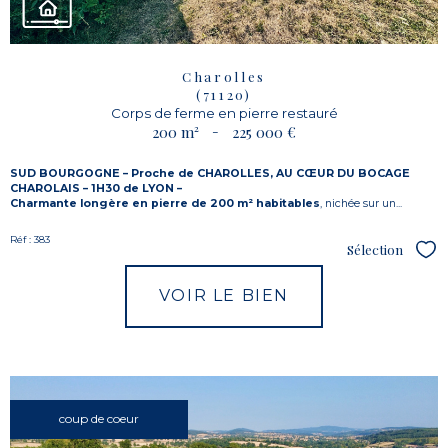
Charolles
(71120)
Corps de ferme en pierre restauré
200 m²
-
225 000 €
SUD BOURGOGNE – Proche de
CHAROLLES, AU CŒUR DU BOCAGE
CHAROLAIS – 1H30 de LYON –
Charmante longère en pierre de 200 m² habitables
, nichée sur un...
Réf : 383
Sélection
Sél
VOIR LE BIEN
coup de coeur