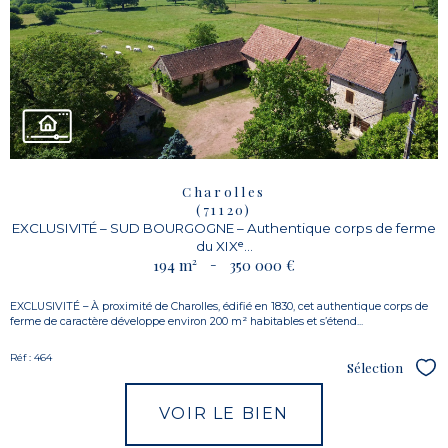
Charolles
(71120)
EXCLUSIVITÉ – SUD BOURGOGNE – Authentique corps de ferme
du XIXᵉ...
194 m²
-
350 000 €
EXCLUSIVITÉ – À proximité de Charolles, édifié en 1830, cet authentique corps de
ferme de caractère développe environ 200 m² habitables et s’étend...
Réf : 464
Sélection
Sél
VOIR LE BIEN