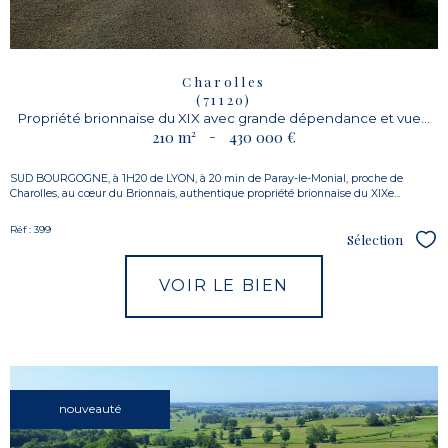
Charolles
(71120)
Propriété brionnaise du XIX avec grande dépendance et vue...
210 m²
-
430 000 €
SUD BOURGOGNE, à 1H20 de LYON, à 20 min de Paray-le-Monial, proche de
Charolles, au cœur du Brionnais, authentique propriété brionnaise du XIXe...
Réf : 399
Sélection
Sél
VOIR LE BIEN
nouveauté