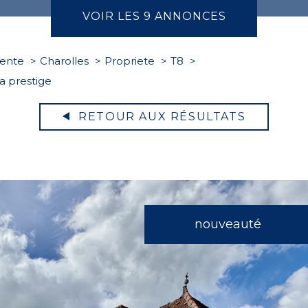
VOIR LES
9
ANNONCES
ente
Charolles
Propriete
T8
a prestige
RETOUR AUX RÉSULTATS
nouveauté