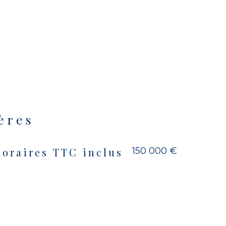
ères
150 000 €
noraires TTC inclus
s