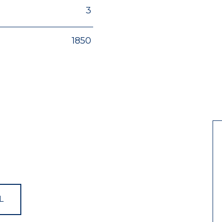
3
1850
L