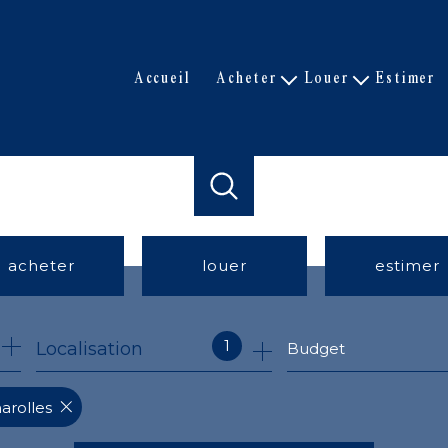
accueil
acheter
louer
estimer
Nos biens de prestige
Nos biens
Nos biens
Nos biens loués
Biens vendus
acheter
louer
estimer
de l'ancien
à l'année
1
Localisation
Budget
harolles