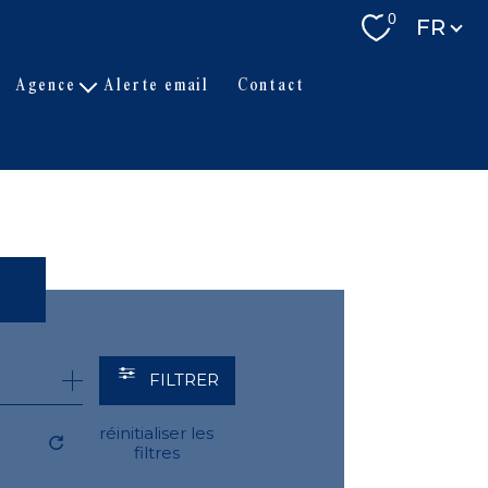
Langue
0
FR
agence
alerte email
contact
L'équipe
Actualités
Partenaires
FILTRER
réinitialiser les
filtres