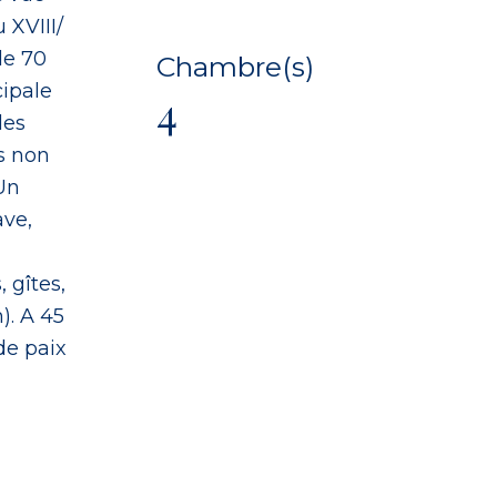
 XVIII/
de 70
Chambre(s)
cipale
4
les
s non
Un
ave,
 gîtes,
). A 45
de paix