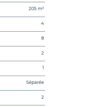
205 m²
4
8
2
1
Séparée
2