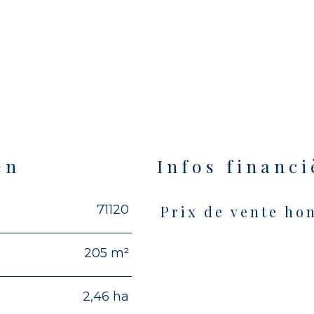
en
Infos financi
71120
Prix de vente ho
Caractéristiques
Valeur
205 m²
2,46 ha