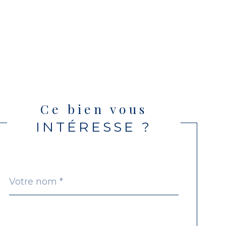
Ce bien vous
INTÉRESSE ?
Nom
Fieldset
*
par
défaut