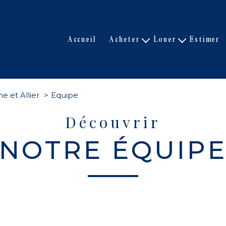
accueil
acheter
louer
estimer
Nos biens de prestige
Nos biens
Nos biens
Nos biens loués
Biens vendus
e et Allier
Equipe
Découvrir
NOTRE ÉQUIP