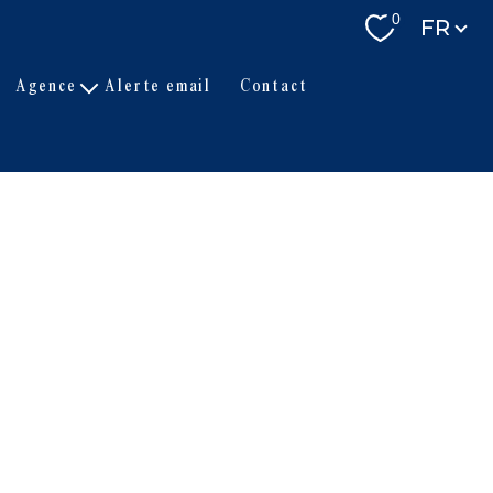
Langue
0
FR
agence
alerte email
contact
L'équipe
Actualités
Partenaires
E