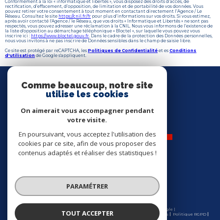
Conformément à la loi « informatique et libertés », vous disposez des droits d’accès, de
rectification, d’effacement, d’opposition, de limitation et de portabilité de vos données. Vous
pouvez retirer votre consentement à tout moment en contactant directement l’Agence / Le
Réseau. Consultez le site
https://cnil.fr/fr
pour plus d’informations sur vos droits. Si vous estimez,
après avoir contacté l'Agence / le Réseau, que vos droits « Informatique et Libertés » ne sont pas
respectés, vous pouvez adresser une réclamation à la CNIL. Nous vous informons de l’existence de
la liste d'opposition au démarchage téléphonique « Bloctel », sur laquelle vous pouvez vous
inscrire ici :
https://www.bloctel.gouv.fr
. Dans le cadre de la protection des Données personnelles,
nous vous invitons à ne pas inscrire de Données sensibles dans le champ de saisie libre.
Ce site est protégé par reCAPTCHA, les
Politiques de Confidentialité
et es
Conditions
d'utilisation
de Google s'appliquent.
Nous
SUIVRE
Comme beaucoup, notre site
utilise les cookies
On aimerait vous accompagner pendant
votre visite.
En poursuivant, vous acceptez l'utilisation des
cookies par ce site, afin de vous proposer des
contenus adaptés et réaliser des statistiques !
Nos
ADHÉRENTS
PARAMÉTRER
© 2026 | Tous droits réservés | Traduction powered by Google |
TOUT ACCEPTER
Nos honoraires
Plan du site
Mentions légales
Admin
Partenaires
Politique RGPD
Cookies