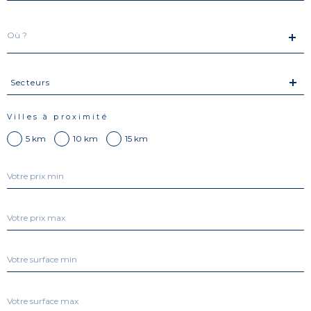
Localisation
Secteurs
Secteurs
Villes à proximité
5 km
10 km
15 km
Prix
min
Prix
max
Surface
min
Surface
max