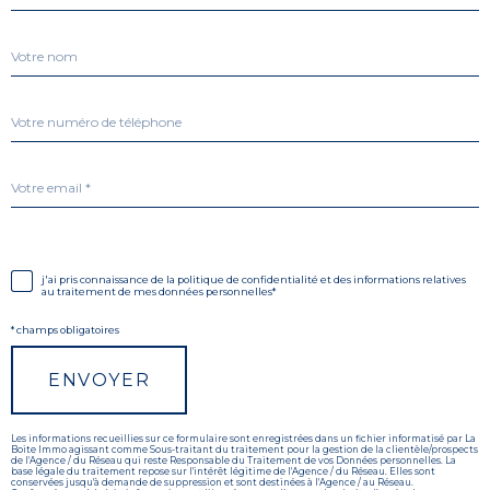
Nom
Téléphone
Adresse
email
*
idation
j'ai pris connaissance de la politique de confidentialité et des informations relatives
au traitement de mes données personnelles*
* champs obligatoires
ENVOYER
Les informations recueillies sur ce formulaire sont enregistrées dans un fichier informatisé par La
Boite Immo agissant comme Sous-traitant du traitement pour la gestion de la clientèle/prospects
de l'Agence / du Réseau qui reste Responsable du Traitement de vos Données personnelles. La
base légale du traitement repose sur l'intérêt légitime de l'Agence / du Réseau. Elles sont
conservées jusqu'à demande de suppression et sont destinées à l'Agence / au Réseau.