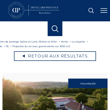
ier de prestige Saône et Loire, Rhône et Allier
Vente
La clayette
te
T6
Propriete du xix avec grand atelier sur 3000 m2
RETOUR AUX RÉSULTATS
nouveauté