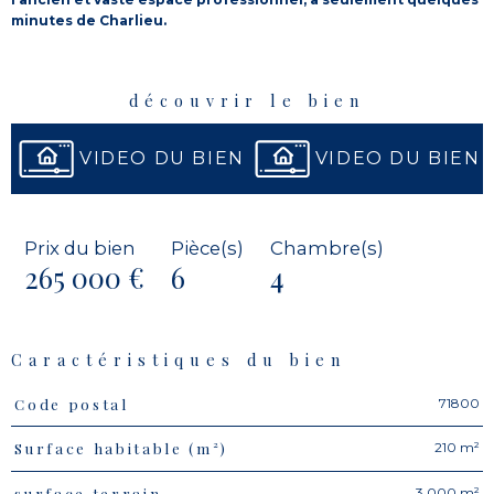
minutes de Charlieu.
découvrir le bien
VIDEO DU BIEN
VIDEO DU BIEN
Prix du bien
Pièce(s)
Chambre(s)
265 000 €
6
4
Caractéristiques du bien
71800
Code postal
Caractéristiques
Valeurs
210 m²
Surface habitable (m²)
3 000 m²
surface terrain