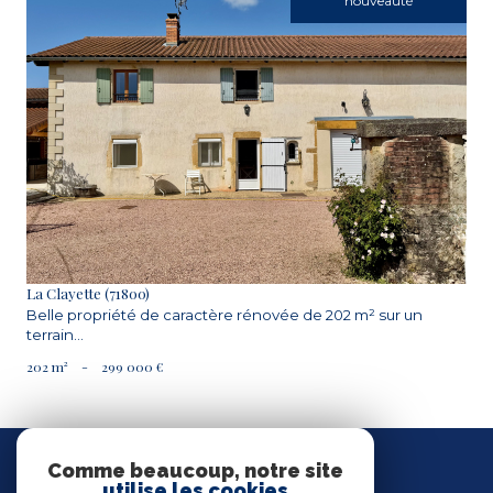
nouveauté
VOIR LE BIEN
La Clayette (71800)
Belle propriété de caractère rénovée de 202 m² sur un
terrain...
202 m²
-
299 000 €
Nous
SUIVRE
Comme beaucoup, notre site
utilise les cookies