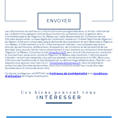
Validation
ENVOYER
Les informations recueillies sur ce formulaire sont enregistrées dans un fichier informatisé
par La Boite Immo agissant comme Sous-traitant du traitement pour la gestion de la
clientèle/prospects de l'Agence / du Réseau qui reste Responsable du Traitement de vos
Données personnelles. La base légale du traitement repose sur l'intérêt légitime de l'Agence /
du Réseau. Elles sont conservées jusqu'à demande de suppression et sont destinées à l'Agence
/ au Réseau. Conformément à la loi « informatique et libertés », vous disposez des droits
d’accès, de rectification, d’effacement, d’opposition, de limitation et de portabilité de vos
données. Vous pouvez retirer votre consentement à tout moment en contactant directement
l’Agence / Le Réseau. Consultez le site
https://cnil.fr/fr
pour plus d’informations sur vos droits.
Si vous estimez, après avoir contacté l'Agence / le Réseau, que vos droits « Informatique et
Libertés » ne sont pas respectés, vous pouvez adresser une réclamation à la CNIL. Nous vous
informons de l’existence de la liste d'opposition au démarchage téléphonique « Bloctel », sur
laquelle vous pouvez vous inscrire ici :
https://www.bloctel.gouv.fr
. Dans le cadre de la
protection des Données personnelles, nous vous invitons à ne pas inscrire de Données
sensibles dans le champ de saisie libre.
Ce site est protégé par reCAPTCHA, les
Politiques de Confidentialité
et es
Conditions
d'utilisation
de Google s'appliquent.
Ces biens peuvent vous
INTÉRESSER