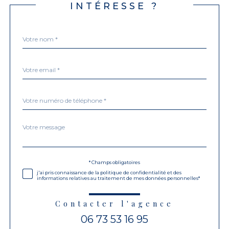
INTÉRESSE ?
Nom
Fieldset
*
par
défaut
email
*
Téléphone
*
Message
Fieldset
*
par
défaut
Validation
* Champs obligatoires
j'ai pris connaissance de la politique de confidentialité et des
informations relatives au traitement de mes données personnelles*
Contacter l'agence
06 73 53 16 95