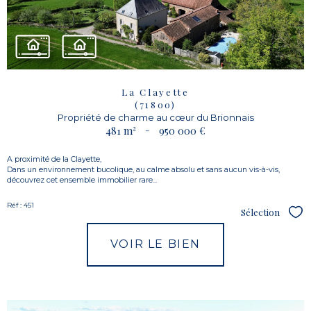
La Clayette
(71800)
Propriété de charme au cœur du Brionnais
481 m²
-
950 000 €
A proximité de la Clayette,
Dans un environnement bucolique, au calme absolu et sans aucun vis-à-vis,
découvrez cet ensemble immobilier rare...
Réf : 451
Sélection
Sél
VOIR LE BIEN