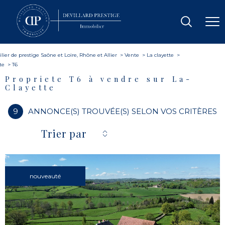
ier de prestige Saône et Loire, Rhône et Allier
Vente
La clayette
te
T6
Propriete T6 à vendre sur La-
Clayette
9
ANNONCE(S) TROUVÉE(S) SELON VOS CRITÈRES
Trier par
nouveauté