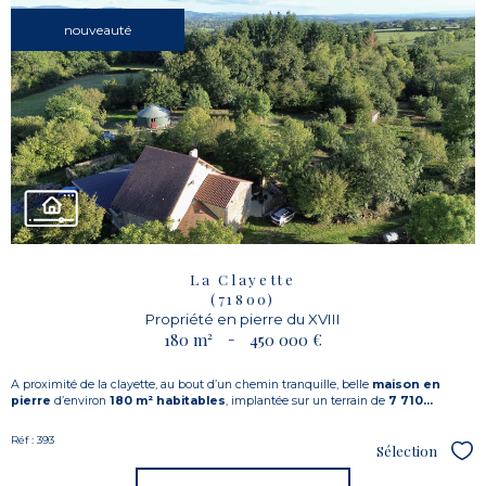
nouveauté
La Clayette
(71800)
Propriété en pierre du XVIII
180 m²
-
450 000 €
A proximité de la clayette, au bout d’un chemin tranquille, belle
maison en
pierre
d’environ
180 m² habitables
, implantée sur un terrain de
7 710...
Réf : 393
Sélection
Sél