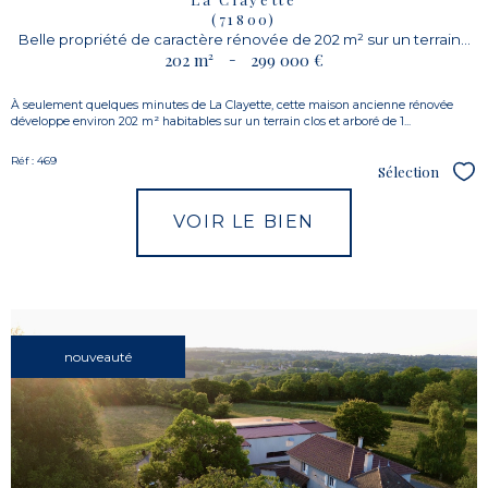
(71800)
Belle propriété de caractère rénovée de 202 m² sur un terrain...
202 m²
-
299 000 €
À seulement quelques minutes de La Clayette, cette maison ancienne rénovée
développe environ 202 m² habitables sur un terrain clos et arboré de 1...
Réf : 469
Sélection
Sél
VOIR LE BIEN
nouveauté