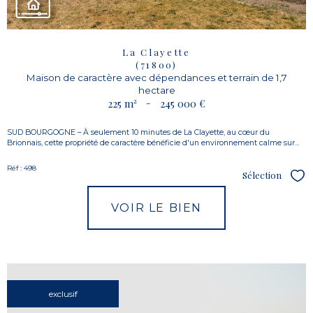
La Clayette
(71800)
Maison de caractère avec dépendances et terrain de 1,7
hectare
225 m²
-
245 000 €
SUD BOURGOGNE – À seulement 10 minutes de La Clayette, au cœur du
Brionnais, cette propriété de caractère bénéficie d'un environnement calme sur...
Réf : 498
Sélection
Sél
VOIR LE BIEN
exclusif