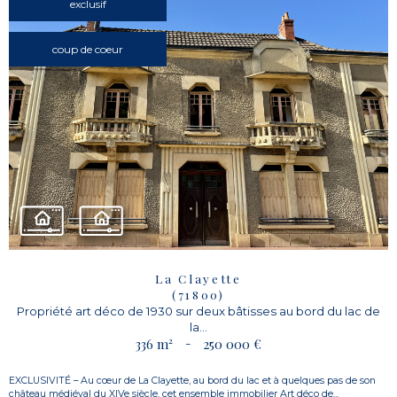
exclusif
coup de coeur
La Clayette
(71800)
Propriété art déco de 1930 sur deux bâtisses au bord du lac de
la...
336 m²
-
250 000 €
EXCLUSIVITÉ – Au cœur de La Clayette, au bord du lac et à quelques pas de son
château médiéval du XIVe siècle, cet ensemble immobilier Art déco de...