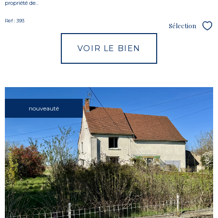
propriété de...
Réf : 393
Sélection
Sél
VOIR LE BIEN
nouveauté