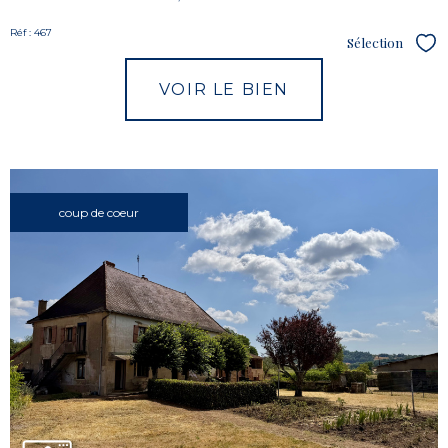
Réf : 467
Sélection
Sél
VOIR LE BIEN
coup de coeur