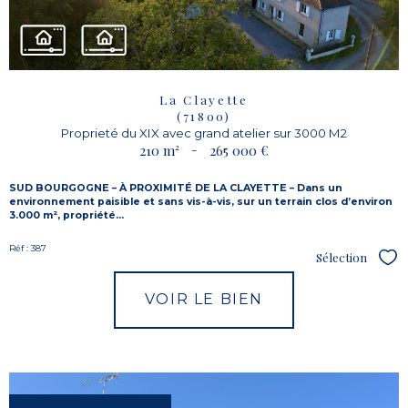
La Clayette
(71800)
Proprieté du XIX avec grand atelier sur 3000 M2
210 m²
-
265 000 €
SUD BOURGOGNE – À PROXIMITÉ DE LA CLAYETTE – Dans un
environnement paisible et sans vis-à-vis, sur un terrain clos d’environ
3.000 m², propriété...
Réf : 387
Sélection
Sél
VOIR LE BIEN