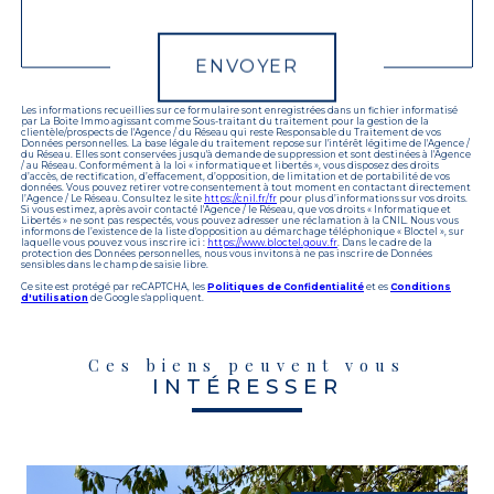
Validation
ENVOYER
Les informations recueillies sur ce formulaire sont enregistrées dans un fichier informatisé
par La Boite Immo agissant comme Sous-traitant du traitement pour la gestion de la
clientèle/prospects de l'Agence / du Réseau qui reste Responsable du Traitement de vos
Données personnelles. La base légale du traitement repose sur l'intérêt légitime de l'Agence /
du Réseau. Elles sont conservées jusqu'à demande de suppression et sont destinées à l'Agence
/ au Réseau. Conformément à la loi « informatique et libertés », vous disposez des droits
d’accès, de rectification, d’effacement, d’opposition, de limitation et de portabilité de vos
données. Vous pouvez retirer votre consentement à tout moment en contactant directement
l’Agence / Le Réseau. Consultez le site
https://cnil.fr/fr
pour plus d’informations sur vos droits.
Si vous estimez, après avoir contacté l'Agence / le Réseau, que vos droits « Informatique et
Libertés » ne sont pas respectés, vous pouvez adresser une réclamation à la CNIL. Nous vous
informons de l’existence de la liste d'opposition au démarchage téléphonique « Bloctel », sur
laquelle vous pouvez vous inscrire ici :
https://www.bloctel.gouv.fr
. Dans le cadre de la
protection des Données personnelles, nous vous invitons à ne pas inscrire de Données
sensibles dans le champ de saisie libre.
Ce site est protégé par reCAPTCHA, les
Politiques de Confidentialité
et es
Conditions
d'utilisation
de Google s'appliquent.
Ces biens peuvent vous
INTÉRESSER