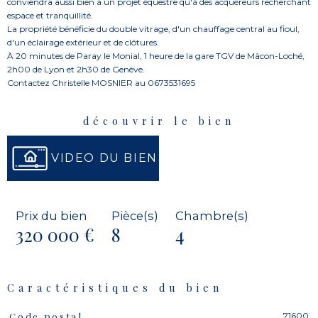
conviendra aussi bien à un projet équestre qu'à des acquéreurs recherchant
espace et tranquillité.
La propriété bénéficie du double vitrage, d'un chauffage central au fioul,
d'un éclairage extérieur et de clôtures.
À 20 minutes de Paray le Monial, 1 heure de la gare TGV de Mâcon-Loché,
2h00 de Lyon et 2h30 de Genève.
découvrir le bien
VIDEO DU BIEN
Prix du bien
Pièce(s)
Chambre(s)
320 000 €
8
4
Caractéristiques du bien
71600
Code postal
Caractéristiques
Valeurs