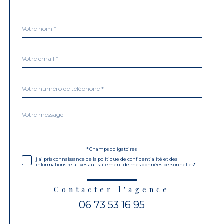
Nom
Fieldset
*
par
défaut
email
*
Téléphone
*
Message
Fieldset
*
par
défaut
Validation
* Champs obligatoires
j'ai pris connaissance de la politique de confidentialité et des
informations relatives au traitement de mes données personnelles*
Contacter l'agence
06 73 53 16 95