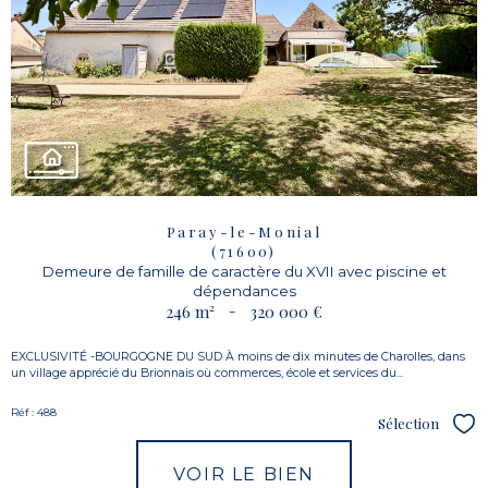
Paray-le-Monial
(71600)
Demeure de famille de caractère du XVII avec piscine et
dépendances
246 m²
-
320 000 €
EXCLUSIVITÉ -BOURGOGNE DU SUD À moins de dix minutes de Charolles, dans
un village apprécié du Brionnais où commerces, école et services du...
Réf : 488
Sélection
Sél
VOIR LE BIEN