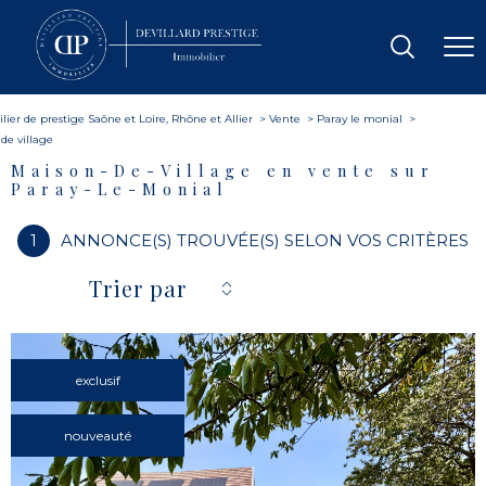
ier de prestige Saône et Loire, Rhône et Allier
Vente
Paray le monial
de village
Maison-De-Village en vente sur
Paray-Le-Monial
1
ANNONCE(S) TROUVÉE(S) SELON VOS CRITÈRES
Trier par
exclusif
nouveauté