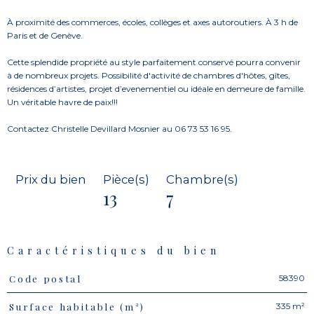
À proximité des commerces, écoles, collèges et axes autoroutiers. À 3 h de
Paris et de Genève.
Cette splendide propriété au style parfaitement conservé pourra convenir
à de nombreux projets. Possibilité d'activité de chambres d'hôtes, gîtes,
résidences d’artistes, projet d’evenementiel ou idéale en demeure de famille.
Un véritable havre de paix!!!
Contactez Christelle Devillard Mosnier au 06 73 53 16 95.
Prix du bien
Pièce(s)
Chambre(s)
13
7
Caractéristiques du bien
58390
Code postal
Caractéristiques
Valeurs
335 m²
Surface habitable (m²)