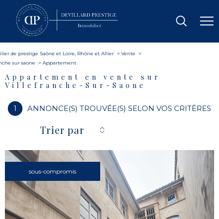
ier de prestige Saône et Loire, Rhône et Allier
Vente
anche sur saone
Appartement
Appartement en vente sur
Villefranche-Sur-Saone
1
ANNONCE(S) TROUVÉE(S) SELON VOS CRITÈRES
Trier par
sous-compromis