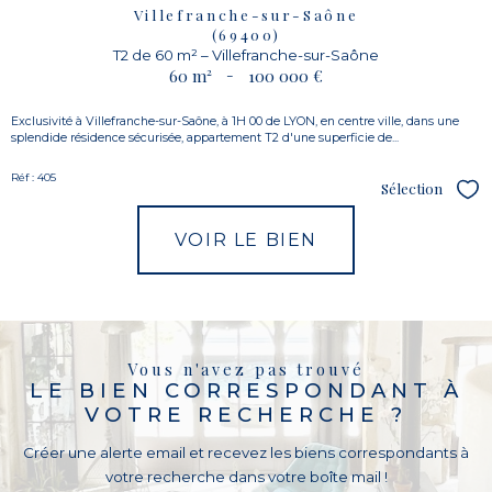
Villefranche-sur-Saône
(69400)
T2 de 60 m² – Villefranche-sur-Saône
60 m²
-
100 000 €
Exclusivité à Villefranche-sur-Saône, à 1H 00 de LYON, en centre ville, dans une
splendide résidence sécurisée, appartement T2 d'une superficie de...
Réf : 405
Sélection
Sél
VOIR LE BIEN
Vous n'avez pas trouvé
LE BIEN CORRESPONDANT À
VOTRE RECHERCHE ?
Créer une alerte email et recevez les biens correspondants à
votre recherche dans votre boîte mail !