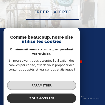
CRÉER L'ALERTE
Nous
SUIVRE
Comme beaucoup, notre site
utilise les cookies
On aimerait vous accompagner pendant
votre visite.
En poursuivant, vous acceptez l'utilisation des
cookies par ce site, afin de vous proposer des
contenus adaptés et réaliser des statistiques !
Nos
ADHÉRENTS
PARAMÉTRER
© 2026 | Tous droits réservés | Traduction powered by Google |
TOUT ACCEPTER
Nos honoraires
Plan du site
Mentions légales
Admin
Partenaires
Politique RGPD
Cookies