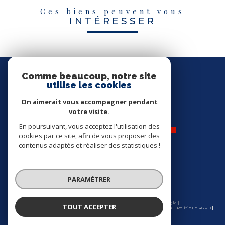
Ces biens peuvent vous
INTÉRESSER
Nous
SUIVRE
Comme beaucoup, notre site
utilise les cookies
On aimerait vous accompagner pendant
votre visite.
En poursuivant, vous acceptez l'utilisation des
cookies par ce site, afin de vous proposer des
contenus adaptés et réaliser des statistiques !
Nos
ADHÉRENTS
PARAMÉTRER
© 2026 | Tous droits réservés | Traduction powered by Google |
TOUT ACCEPTER
Nos honoraires
Plan du site
Mentions légales
Admin
Partenaires
Politique RGPD
Cookies