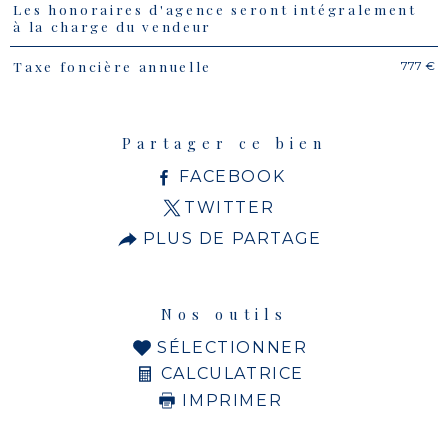
Les honoraires d'agence seront intégralement
Caractéristiques
Valeurs
à la charge du vendeur
777 €
Taxe foncière annuelle
Partager ce bien
FACEBOOK
TWITTER
PLUS DE PARTAGE
Nos outils
SÉLECTIONNER
CALCULATRICE
IMPRIMER