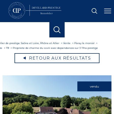
ier de prestige Saône et Loire, Rhône et Allier
Vente
Paray le monial
te
T9
Propriete de charme du xvviii avec dependances sur 3 11ha prestige
RETOUR AUX RÉSULTATS
vendu