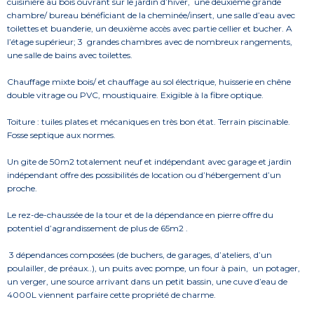
cuisinière au bois ouvrant sur le jardin d’hiver,
une deuxième grande
chambre/ bureau bénéficiant de la cheminée/insert, une salle d’eau avec
toilettes et buanderie, un deuxième accès avec partie cellier et bucher. A
l’étage supérieur; 3
grandes chambres avec de nombreux rangements,
une salle de bains avec toilettes.
Chauffage mixte bois/ et chauffage au sol électrique, huisserie en chêne
double vitrage ou PVC, moustiquaire. Exigible à la fibre optique.
Toiture : tuiles plates et mécaniques en très bon état. Terrain piscinable.
Fosse septique aux normes.
Un gite de 50m2 totalement neuf et indépendant avec garage et jardin
indépendant offre des possibilités de location ou d’hébergement d’un
proche.
Le rez-de-chaussée de la tour et de la dépendance en pierre offre du
potentiel d’agrandissement de plus de 65m2 .
3 dépendances composées (de buchers, de garages, d’ateliers, d’un
poulailler, de préaux..), un puits avec pompe, un four à pain,
un potager,
un verger, une source arrivant dans un petit bassin, une cuve d’eau de
4000L viennent parfaire cette propriété de charme.