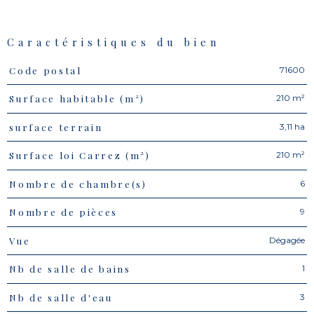
Caractéristiques du bien
71600
Code postal
Caractéristiques
Valeurs
210 m²
Surface habitable (m²)
3,11 ha
surface terrain
210 m²
Surface loi Carrez (m²)
6
Nombre de chambre(s)
9
Nombre de pièces
Dégagée
Vue
1
Nb de salle de bains
3
Nb de salle d'eau