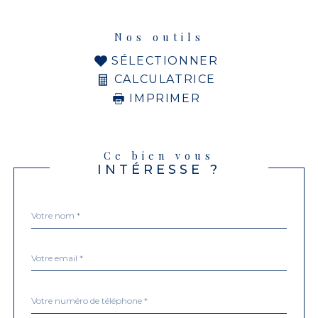
Nos outils
SÉLECTIONNER
CALCULATRICE
IMPRIMER
Ce bien vous
INTÉRESSE ?
Nom
Fieldset
*
par
défaut
email
*
Téléphone
*