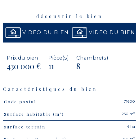
découvrir le bien
VIDEO DU BIEN
VIDEO DU BIEN
Prix du bien
Pièce(s)
Chambre(s)
430 000 €
11
8
Caractéristiques du bien
71600
Code postal
Caractéristiques
Valeurs
250 m²
Surface habitable (m²)
4 ha
surface terrain
250 m²