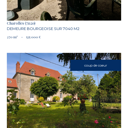
Charolles (71120)
DEMEURE BOURGEOISE SUR 7040 M2
270 m²
-
525 000 €
coup de coeur
VOIR LE BIEN