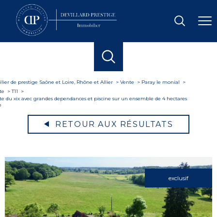
ier de prestige Saône et Loire, Rhône et Allier
Vente
Paray le monial
te
T11
te du xix avec grandes dependances et piscine sur un ensemble de 4 hectares
e
RETOUR AUX RÉSULTATS
exclusif