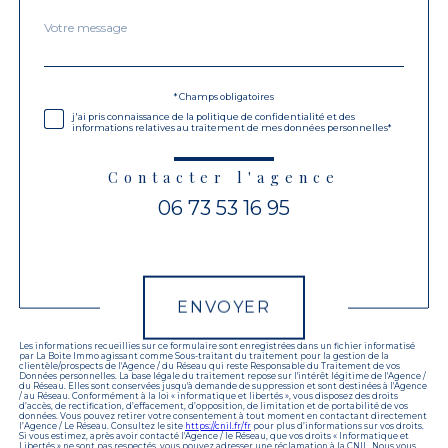
Message
Fieldset
*
par
défaut
Validation
* Champs obligatoires
j'ai pris connaissance de la politique de confidentialité et des
informations relatives au traitement de mes données personnelles*
Contacter l'agence
06 73 53 16 95
Validation
ENVOYER
Les informations recueillies sur ce formulaire sont enregistrées dans un fichier informatisé
par La Boite Immo agissant comme Sous-traitant du traitement pour la gestion de la
clientèle/prospects de l'Agence / du Réseau qui reste Responsable du Traitement de vos
Données personnelles. La base légale du traitement repose sur l'intérêt légitime de l'Agence /
du Réseau. Elles sont conservées jusqu'à demande de suppression et sont destinées à l'Agence
/ au Réseau. Conformément à la loi « informatique et libertés », vous disposez des droits
d’accès, de rectification, d’effacement, d’opposition, de limitation et de portabilité de vos
données. Vous pouvez retirer votre consentement à tout moment en contactant directement
l’Agence / Le Réseau. Consultez le site
https://cnil.fr/fr
pour plus d’informations sur vos droits.
Si vous estimez, après avoir contacté l'Agence / le Réseau, que vos droits « Informatique et
Libertés » ne sont pas respectés, vous pouvez adresser une réclamation à la CNIL. Nous vous