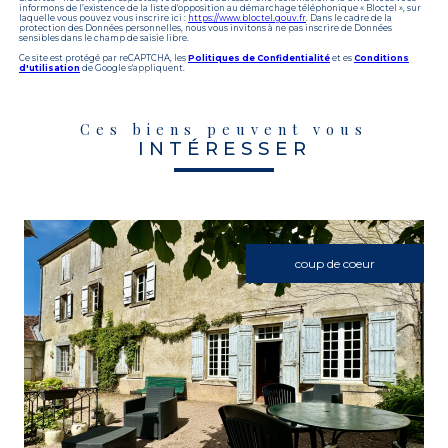
informons de l’existence de la liste d'opposition au démarchage téléphonique « Bloctel », sur
laquelle vous pouvez vous inscrire ici :
https://www.bloctel.gouv.fr
. Dans le cadre de la
protection des Données personnelles, nous vous invitons à ne pas inscrire de Données
sensibles dans le champ de saisie libre.
Ce site est protégé par reCAPTCHA, les
Politiques de Confidentialité
et es
Conditions
d'utilisation
de Google s'appliquent.
Ces biens peuvent vous
INTÉRESSER
coup de coeur
VOIR LE BIEN