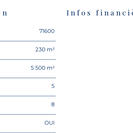
en
Infos financi
71600
Caractéristiques
Valeur
230 m²
5 500 m²
5
8
OUI