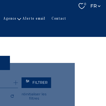
Langue
0
FR
agence
alerte email
contact
L'équipe
Actualités
Partenaires
FILTRER
réinitialiser les
filtres