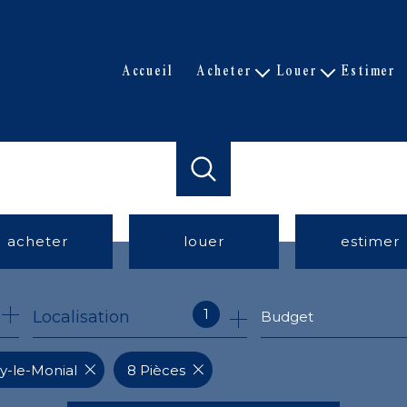
accueil
acheter
louer
estimer
Nos biens de prestige
Nos biens
Nos biens
Nos biens loués
Biens vendus
acheter
louer
estimer
de l'ancien
à l'année
1
Localisation
Budget
ay-le-Monial
8 Pièces