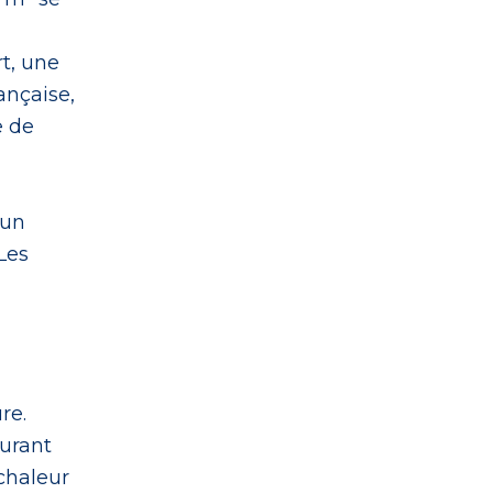
t, une
ançaise,
e de
'un
Les
re.
surant
chaleur