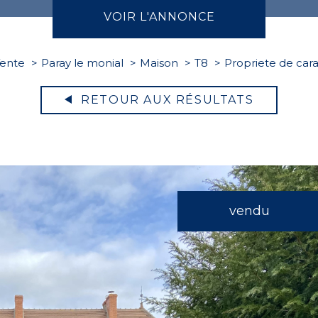
VOIR L'ANNONCE
ente
Paray le monial
Maison
T8
Propriete de car
RETOUR AUX RÉSULTATS
vendu