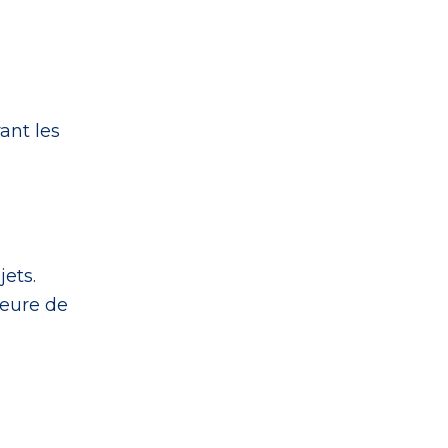
ant les
ets.
meure de