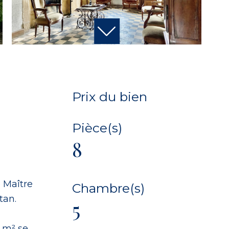
Prix du bien
Pièce(s)
8
 Maître
Chambre(s)
tan.
5
 m² se