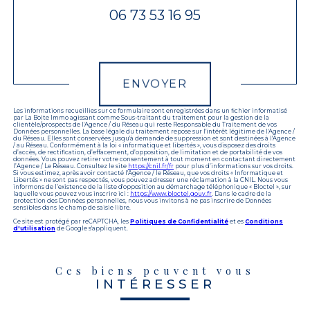
06 73 53 16 95
Validation
ENVOYER
Les informations recueillies sur ce formulaire sont enregistrées dans un fichier informatisé
par La Boite Immo agissant comme Sous-traitant du traitement pour la gestion de la
clientèle/prospects de l'Agence / du Réseau qui reste Responsable du Traitement de vos
Données personnelles. La base légale du traitement repose sur l'intérêt légitime de l'Agence /
du Réseau. Elles sont conservées jusqu'à demande de suppression et sont destinées à l'Agence
/ au Réseau. Conformément à la loi « informatique et libertés », vous disposez des droits
d’accès, de rectification, d’effacement, d’opposition, de limitation et de portabilité de vos
données. Vous pouvez retirer votre consentement à tout moment en contactant directement
l’Agence / Le Réseau. Consultez le site
https://cnil.fr/fr
pour plus d’informations sur vos droits.
Si vous estimez, après avoir contacté l'Agence / le Réseau, que vos droits « Informatique et
Libertés » ne sont pas respectés, vous pouvez adresser une réclamation à la CNIL. Nous vous
informons de l’existence de la liste d'opposition au démarchage téléphonique « Bloctel », sur
laquelle vous pouvez vous inscrire ici :
https://www.bloctel.gouv.fr
. Dans le cadre de la
protection des Données personnelles, nous vous invitons à ne pas inscrire de Données
sensibles dans le champ de saisie libre.
Ce site est protégé par reCAPTCHA, les
Politiques de Confidentialité
et es
Conditions
d'utilisation
de Google s'appliquent.
Ces biens peuvent vous
INTÉRESSER