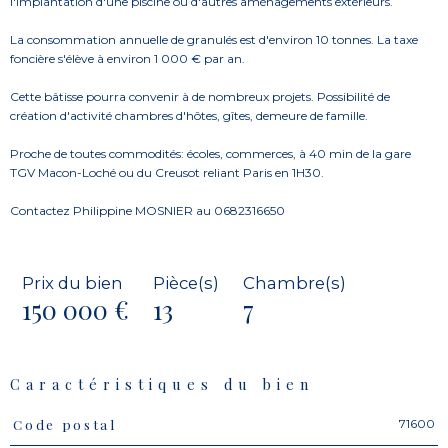
l'implantation d'une piscine ou d'autres aménagements extérieurs.
La consommation annuelle de granulés est d'environ 10 tonnes. La taxe
foncière s'élève à environ 1 000 € par an.
Cette bâtisse pourra convenir à de nombreux projets. Possibilité de
création d'activité chambres d'hôtes, gîtes, demeure de famille.
Proche de toutes commodités: écoles, commerces, à 40 min de la gare
TGV Macon-Loché ou du Creusot reliant Paris en 1H30.
Contactez Philippine MOSNIER au 0682316650
Prix du bien
Pièce(s)
Chambre(s)
150 000 €
13
7
Caractéristiques du bien
71600
Code postal
Caractéristiques
Valeurs