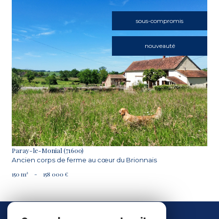
sous-compromis
nouveauté
VOIR LE BIEN
Paray-le-Monial (71600)
Ancien corps de ferme au cœur du Brionnais
150 m²
-
158 000 €
Nous