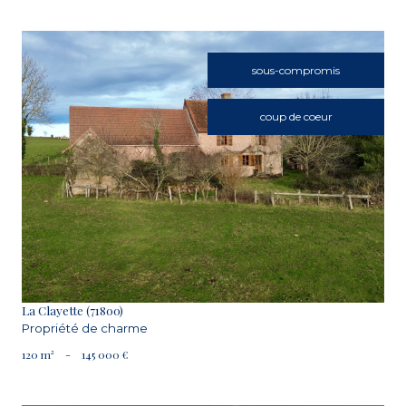
sous-compromis
coup de coeur
VOIR LE BIEN
La Clayette (71800)
Propriété de charme
120 m²
-
145 000 €