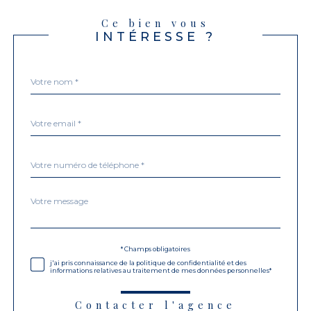
Ce bien vous
INTÉRESSE ?
Nom
Fieldset
*
par
défaut
email
*
Téléphone
*
Message
Fieldset
*
par
défaut
Validation
* Champs obligatoires
j'ai pris connaissance de la politique de confidentialité et des
informations relatives au traitement de mes données personnelles*
Contacter l'agence