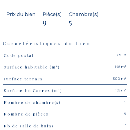
Prix du bien
Pièce(s)
Chambre(s)
9
5
Caractéristiques du bien
69110
Code postal
Caractéristiques
Valeurs
145 m²
Surface habitable (m²)
300 m²
surface terrain
165 m²
Surface loi Carrez (m²)
5
Nombre de chambre(s)
9
Nombre de pièces
1
Nb de salle de bains