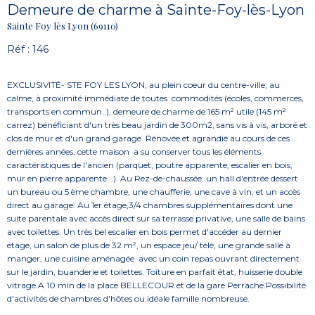
Demeure de charme à Sainte-Foy-lès-Lyon
Sainte Foy lès Lyon (69110)
Réf : 146
EXCLUSIVITÉ- STE FOY LES LYON, au plein coeur du centre-ville, au
calme, à proximité immédiate de toutes commodités (écoles, commerces,
transports en commun..), demeure de charme de 165 m² utile (145 m²
carrez) bénéficiant d'un très beau jardin de 300m2, sans vis à vis, arboré et
clos de mur et d'un grand garage. Rénovée et agrandie au cours de ces
dernières années, cette maison a su conserver tous les éléments
caractéristiques de l'ancien (parquet, poutre apparente, escalier en bois,
mur en pierre apparente ..). Au Rez-de-chaussée: un hall d'entrée dessert
un bureau ou 5 ème chambre, une chaufferie, une cave à vin, et un accès
direct au garage. Au 1er étage,3/4 chambres supplémentaires dont une
suite parentale avec accès direct sur sa terrasse privative, une salle de bains
avec toilettes. Un très bel escalier en bois permet d'accéder au dernier
étage, un salon de plus de 32 m², un espace jeu/ télé, une grande salle à
manger, une cuisine aménagée avec un coin repas ouvrant directement
sur le jardin, buanderie et toilettes. Toiture en parfait état, huisserie double
vitrage.A 10 min de la place BELLECOUR et de la gare Perrache.Possibilité
d'activités de chambres d'hôtes ou idéale famille nombreuse.