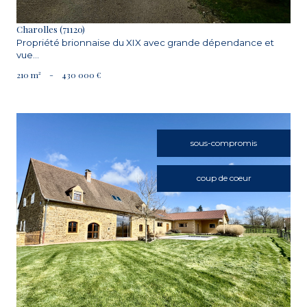
Charolles (71120)
Propriété brionnaise du XIX avec grande dépendance et
vue...
210 m²
-
430 000 €
sous-compromis
coup de coeur
VOIR LE BIEN