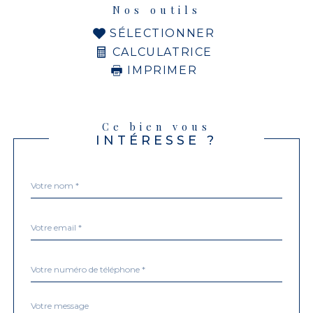
Nos outils
SÉLECTIONNER
CALCULATRICE
IMPRIMER
Ce bien vous
INTÉRESSE ?
Nom
Fieldset
*
par
défaut
email
*
Téléphone
*
Message
Fieldset
*