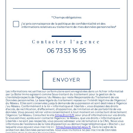
par
défaut
Validation
* Champs obligatoires
j'ai pris connaissance de la politique de confidentialité et des
informations relatives au traitement de mes données personnelles*
Contacter l'agence
06 73 53 16 95
Validation
ENVOYER
Les informations recueillies sur ce formulaire sont enregistrées dans un fichier informatisé
par La Boite Immo agissant comme Sous-traitant du traitement pour la gestion de la
clientèle/prospects de l'Agence / du Réseau qui reste Responsable du Traitement de vos
Données personnelles. La base légale du traitement repose sur l'intérêt légitime de l'Agence /
du Réseau. Elles sont conservées jusqu'à demande de suppression et sont destinées à l'Agence
/ au Réseau. Conformément à la loi « informatique et libertés », vous disposez des droits
d’accès, de rectification, d’effacement, d’opposition, de limitation et de portabilité de vos
données. Vous pouvez retirer votre consentement à tout moment en contactant directement
l’Agence / Le Réseau. Consultez le site
https://cnil.fr/fr
pour plus d’informations sur vos droits.
Si vous estimez, après avoir contacté l'Agence / le Réseau, que vos droits « Informatique et
Libertés » ne sont pas respectés, vous pouvez adresser une réclamation à la CNIL. Nous vous
informons de l’existence de la liste d'opposition au démarchage téléphonique « Bloctel », sur
laquelle vous pouvez vous inscrire ici :
https://www.bloctel.gouv.fr
. Dans le cadre de la
protection des Données personnelles, nous vous invitons à ne pas inscrire de Données