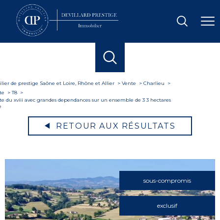
ier de prestige Saône et Loire, Rhône et Allier
Vente
Charlieu
te
T8
te du xviii avec grandes dependances sur un ensemble de 3 3 hectares
e
RETOUR AUX RÉSULTATS
sous-compromis
exclusif