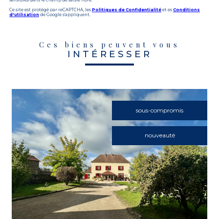
sensibles dans le champ de saisie libre.
Ce site est protégé par reCAPTCHA, les
Politiques de Confidentialité
et es
Conditions
d'utilisation
de Google s'appliquent.
Ces biens peuvent vous
INTÉRESSER
sous-compromis
nouveauté
VOIR LE BIEN