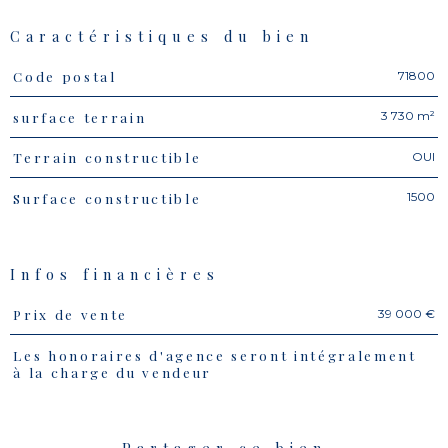
Caractéristiques du bien
71800
Code postal
Caractéristiques
Valeurs
3 730 m²
surface terrain
OUI
Terrain constructible
1500
Surface constructible
Infos financières
39 000 €
Prix de vente
Caractéristiques
Valeurs
Les honoraires d'agence seront intégralement
à la charge du vendeur
Partager ce bien