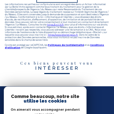
Les informations recueillies sur ce formulaire sont enregistrées dans un fichier informatisé
par La Boite Immo agissant comme Sous-traitant du traitement pour la gestion de la
clientèle/prospects de l'Agence / du Réseau qui reste Responsable du Traitement de vos
Données personnelles. La base légale du traitement repose sur l'intérêt légitime de l'Agence /
du Réseau. Elles sont conservées jusqu'à demande de suppression et sont destinées à l'Agence
/ au Réseau. Conformément à la loi « informatique et libertés », vous disposez des droits
d’accès, de rectification, d’effacement, d’opposition, de limitation et de portabilité de vos
données. Vous pouvez retirer votre consentement à tout moment en contactant directement
l’Agence / Le Réseau. Consultez le site
https://cnil.fr/fr
pour plus d’informations sur vos droits.
Si vous estimez, après avoir contacté l'Agence / le Réseau, que vos droits « Informatique et
Libertés » ne sont pas respectés, vous pouvez adresser une réclamation à la CNIL. Nous vous
informons de l’existence de la liste d'opposition au démarchage téléphonique « Bloctel », sur
laquelle vous pouvez vous inscrire ici :
https://www.bloctel.gouv.fr
. Dans le cadre de la
protection des Données personnelles, nous vous invitons à ne pas inscrire de Données
sensibles dans le champ de saisie libre.
Ce site est protégé par reCAPTCHA, les
Politiques de Confidentialité
et es
Conditions
d'utilisation
de Google s'appliquent.
Ces biens peuvent vous
INTÉRESSER
Nous
SUIVRE
Comme beaucoup, notre site
utilise les cookies
On aimerait vous accompagner pendant