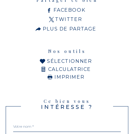
FACEBOOK
TWITTER
PLUS DE PARTAGE
Nos outils
SÉLECTIONNER
CALCULATRICE
IMPRIMER
Ce bien vous
INTÉRESSE ?
Nom
Fieldset
*
par