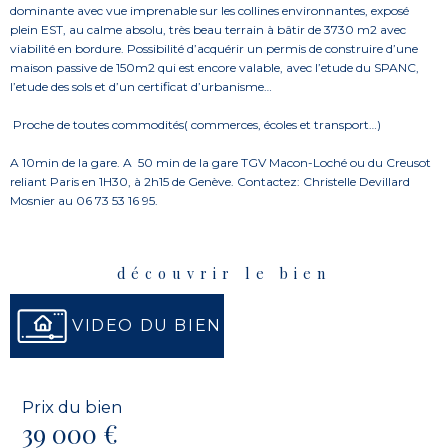
dominante avec vue imprenable sur les collines environnantes, exposé
plein EST, au calme absolu, très beau terrain à bâtir de 3730 m2 avec
viabilité en bordure. Possibilité d’acquérir un permis de construire d’une
maison passive de 150m2 qui est encore valable, avec l’etude du SPANC,
l’etude des sols et d’un certificat d’urbanisme…
Proche de toutes commodités( commerces, écoles et transport…)
A 10min de la gare. A
50 min de la gare TGV Macon-Loché ou du Creusot
reliant Paris en 1H30, à 2h15 de Genève. Contactez: Christelle Devillard
Mosnier au 06 73 53 16 95.
découvrir le bien
VIDEO DU BIEN
Prix du bien
39 000 €