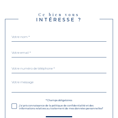
Ce bien vous
INTÉRESSE ?
Nom
Fieldset
*
par
défaut
email
*
Téléphone
*
Message
Fieldset
*
par
défaut
Validation
* Champs obligatoires
j'ai pris connaissance de la politique de confidentialité et des
informations relatives au traitement de mes données personnelles*