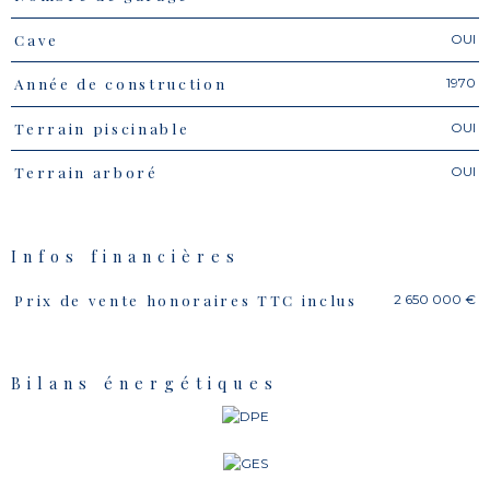
OUI
Cave
1970
Année de construction
OUI
Terrain piscinable
OUI
Terrain arboré
Infos financières
2 650 000 €
Prix de vente honoraires TTC inclus
Caractéristiques
Valeurs
Bilans énergétiques