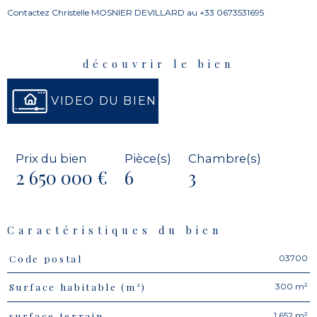
Contactez Christelle MOSNIER DEVILLARD au +33 0673531695
découvrir le bien
VIDEO DU BIEN
Prix du bien
Pièce(s)
Chambre(s)
2 650 000 €
6
3
Caractéristiques du bien
03700
Code postal
Caractéristiques
Valeurs
300 m²
Surface habitable (m²)
1 652 m²
surface terrain