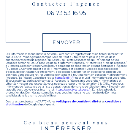
Contacter l'agence
06 73 53 16 95
Validation
ENVOYER
Les informations recueillies sur ce formulaire sont enregistrées dans un fichier informatisé
par La Boite Immo agissant comme Sous-traitant du traitement pour la gestion de la
clientèle/prospects de l'Agence / du Réseau qui reste Responsable du Traitement de vos
Données personnelles. La base légale du traitement repose sur l'intérêt légitime de l'Agence /
du Réseau. Elles sont conservées jusqu'à demande de suppression et sont destinées à l'Agence
/ au Réseau. Conformément à la loi « informatique et libertés », vous disposez des droits
d’accès, de rectification, d’effacement, d’opposition, de limitation et de portabilité de vos
données. Vous pouvez retirer votre consentement à tout moment en contactant directement
l’Agence / Le Réseau. Consultez le site
https://cnil.fr/fr
pour plus d’informations sur vos droits.
Si vous estimez, après avoir contacté l'Agence / le Réseau, que vos droits « Informatique et
Libertés » ne sont pas respectés, vous pouvez adresser une réclamation à la CNIL. Nous vous
informons de l’existence de la liste d'opposition au démarchage téléphonique « Bloctel », sur
laquelle vous pouvez vous inscrire ici :
https://www.bloctel.gouv.fr
. Dans le cadre de la
protection des Données personnelles, nous vous invitons à ne pas inscrire de Données
sensibles dans le champ de saisie libre.
Ce site est protégé par reCAPTCHA, les
Politiques de Confidentialité
et es
Conditions
d'utilisation
de Google s'appliquent.
Ces biens peuvent vous
INTÉRESSER