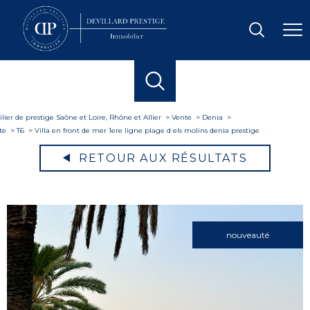
ier de prestige Saône et Loire, Rhône et Allier
Vente
Denia
te
T6
Villa en front de mer 1ere ligne plage d els molins denia prestige
RETOUR AUX RÉSULTATS
nouveauté